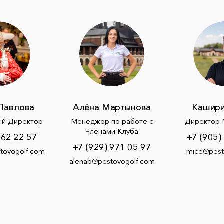
Павлова
Алёна Мартынова
Кашири
ый Директор
Менеджер по работе с
Директор 
Членами Клуба
762 22 57
+7 (905)
+7 (929) 971 05 97
tovogolf.com
mice@pest
alenab@pestovogolf.com