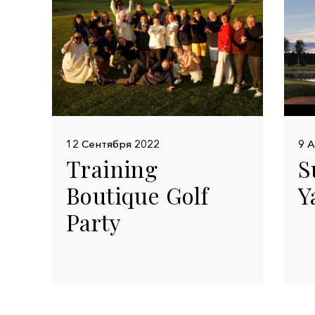
12 Сентября 2022
9 А
Training
S
Boutique Golf
Y
Party