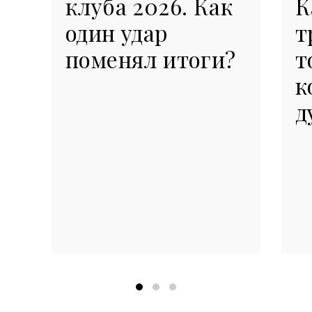
клуба 2026. Как
К
один удар
т
поменял итоги?
т
к
д