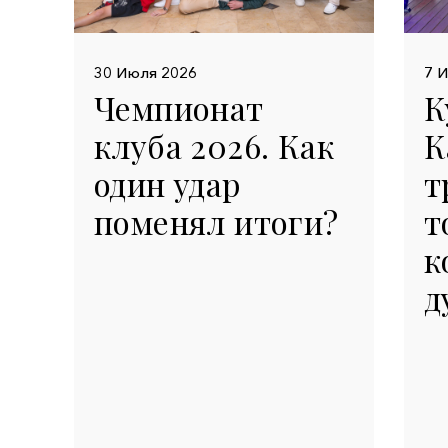
30 Июля 2026
7 
Чемпионат
К
клуба 2026. Как
К
один удар
т
поменял итоги?
т
к
д