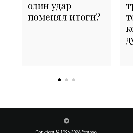
один удар
т
поменял итоги?
т
к
д
Copyright © 1996-2026 Pestovo.