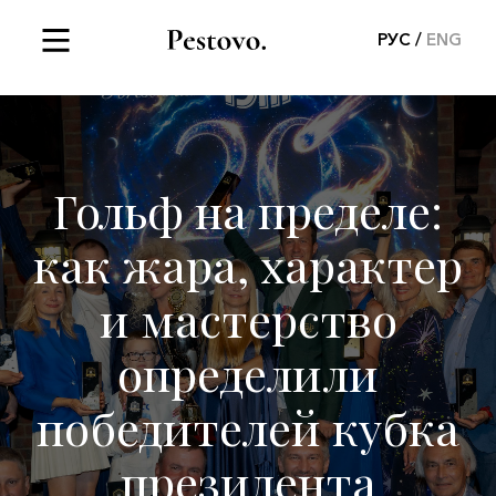
РУС
ENG
Гольф на пределе:
как жара, характер
и мастерство
определили
победителей кубка
президента