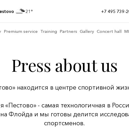
estovo
21
+7 495 739-2
y
Premium service
Training
Partners
Gallery
Concert hall
M
Press about us
тово» находится в центре спортивной жи
 «Пестово» - самая технологичная в Росс
на Флойда и мы готовы делится исследов
спортсменов.