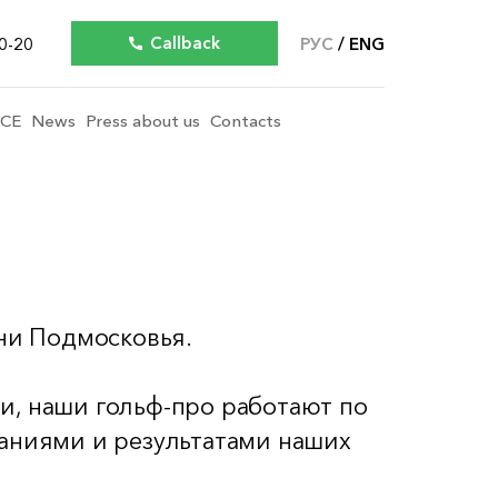
Callback
0-20
РУС
ENG
ICE
News
Press about us
Contacts
зни Подмосковья.
ии, наши гольф-про работают по
аниями и результатами наших